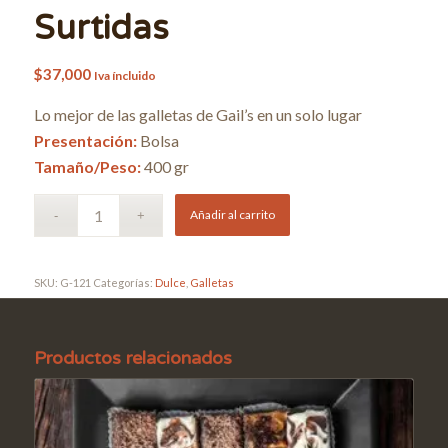
Surtidas
$
37,000
Iva íncluido
Lo mejor de las galletas de Gail’s en un solo lugar
Presentación:
Bolsa
Tamaño/Peso:
400 gr
Añadir al carrito
SKU:
G-121
Categorías:
Dulce
,
Galletas
Productos relacionados