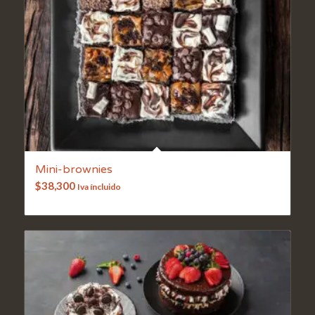
Mini-brownies
$
38,300
Iva íncluido