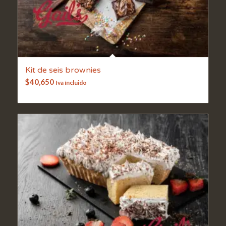
Kit de seis brownies
$
40,650
Iva íncluido