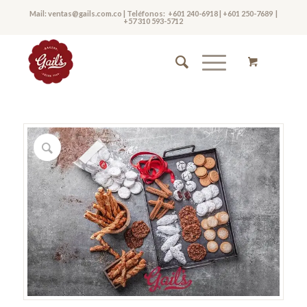
Mail:
ventas@gails.com.co
| Teléfonos:
+601 240-6918
|
+601 250-7689
|
+57 310 593-5712