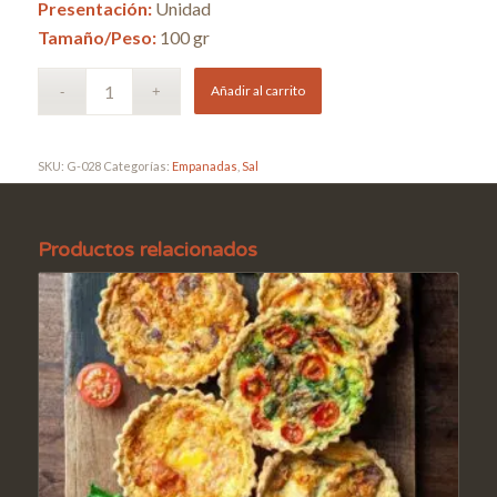
Presentación:
Unidad
Tamaño/Peso:
100 gr
Añadir al carrito
SKU:
G-028
Categorías:
Empanadas
,
Sal
Productos relacionados