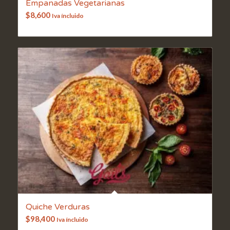
Empanadas Vegetarianas
$
8,600
Iva íncluido
Quiche Verduras
$
98,400
Iva íncluido