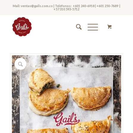
Mail:
ventas@gails.com.co
| Teléfonos:
+601 240-6918
|
+601 250-7689
|
+57 310 593-5712